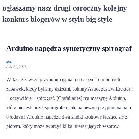
S
ogłaszamy nasz drugi coroczny kolejny
k
konkurs blogerów w stylu big style
i
p
t
o
Arduino napędza syntetyczny spirograf
c
o
ava
n
July 21, 2022
t
e
Wakacje zawsze przypominają nam o naszych ulubionych
n
zabawek, kiedy byliśmy dziećmi. Johnny Astro, zestaw Erektor i
t
– oczywiście – spirograf. [Craftdiaries] ma maszynę Arduino,
która nie jest raczej spirografem, ale na pewno przypomina nam
o jednym. Arduino napędza dwa silniki krokowe łączące się z
piórem, który może tworzyć kilka interesujących wzorów.