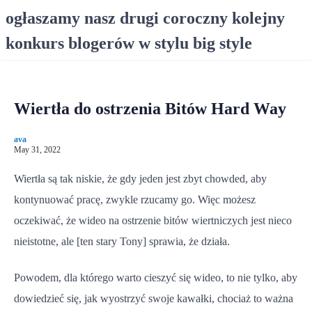
S
ogłaszamy nasz drugi coroczny kolejny
k
konkurs blogerów w stylu big style
i
p
t
o
Wiertła do ostrzenia Bitów Hard Way
c
o
ava
n
May 31, 2022
t
e
Wiertła są tak niskie, że gdy jeden jest zbyt chowded, aby
n
kontynuować pracę, zwykle rzucamy go. Więc możesz
t
oczekiwać, że wideo na ostrzenie bitów wiertniczych jest nieco
nieistotne, ale [ten stary Tony] sprawia, że ​​działa.
Powodem, dla którego warto cieszyć się wideo, to nie tylko, aby
dowiedzieć się, jak wyostrzyć swoje kawałki, chociaż to ważna