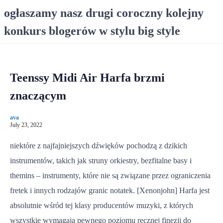
S
ogłaszamy nasz drugi coroczny kolejny
k
konkurs blogerów w stylu big style
i
p
t
o
Teenssy Midi Air Harfa brzmi
c
o
znaczącym
n
t
ava
e
July 23, 2022
n
niektóre z najfajniejszych dźwięków pochodzą z dzikich
t
instrumentów, takich jak struny orkiestry, bezfitalne basy i
themins – instrumenty, które nie są związane przez ograniczenia
fretek i innych rodzajów granic notatek. [Xenonjohn] Harfa jest
absolutnie wśród tej klasy producentów muzyki, z których
wszystkie wymagają pewnego poziomu ręcznej finezji do