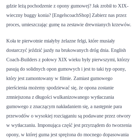
gdzie leżą pochodzenie z opony gumowej? Jak zrobił to XIX-
wieczny buggy konia? [EngelscoachShop] Zabierz nas przez
proces, umieszczając gumę na zestawie drewnianych krzewów.
Koła te pierwotnie miałyby żelazne felgi, które musiały
dostarczyć jeździć jazdy na brukowanych dróg dnia. English
Coach-Builders z połowy XIX wieku były pierwszymi, którzy
pasują do solidnych opon gumowych i jest to taki typ opony,
który jest zamontowany w filmie. Zamiast gumowego
pierścienia możemy spodziewać się, że opona zostanie
zmniejszona z długości wulkanizowanego wytłaczania
gumowego z znaczącym nakładaniem się, a następnie para
przewodów o wysokiej rozciąganiu są podawane przez otwory
w wytłaczaniu. Imponująca część jest przyrządem do tworzenia
opony, w której guma jest sprężona do mocnego dopasowania