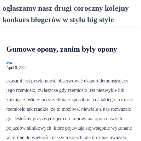
S
ogłaszamy nasz drugi coroczny kolejny
k
konkurs blogerów w stylu big style
i
p
t
o
Gumowe opony, zanim były opony
c
o
ava
n
April 8, 2022
t
e
czasami jest przyjemność obserwować ekspert demonstrujący
n
jego rzemiosło, zwłaszcza gdy rzemiosło jest niezwykłe lub
t
znikające. Wideo przyszedł nasz sposób na coś takiego, a to jest
rzemiosło tak rzadkie, że to możliwe, niewielu z nas rozważało
go. Jesteśmy przyzwyczajeni do kupowania opon naszych
pojazdów silnikowych, które pojawiają się wstępnie wykonane
w formie do wielkości naszych kołach, ale ilu z nas uważało,