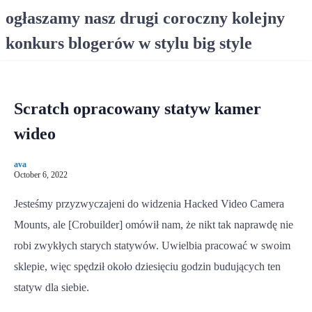
S
ogłaszamy nasz drugi coroczny kolejny
k
konkurs blogerów w stylu big style
i
p
t
o
Scratch opracowany statyw kamer
c
o
wideo
n
t
ava
e
October 6, 2022
n
Jesteśmy przyzwyczajeni do widzenia Hacked Video Camera
t
Mounts, ale [Crobuilder] omówił nam, że nikt tak naprawdę nie
robi zwykłych starych statywów. Uwielbia pracować w swoim
sklepie, więc spędził około dziesięciu godzin budujących ten
statyw dla siebie.