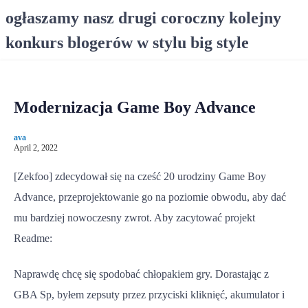
S
ogłaszamy nasz drugi coroczny kolejny
k
konkurs blogerów w stylu big style
i
p
t
o
Modernizacja Game Boy Advance
c
o
ava
n
April 2, 2022
t
e
[Zekfoo] zdecydował się na cześć 20 urodziny Game Boy
n
Advance, przeprojektowanie go na poziomie obwodu, aby dać
t
mu bardziej nowoczesny zwrot. Aby zacytować projekt
Readme:
Naprawdę chcę się spodobać chłopakiem gry. Dorastając z
GBA Sp, byłem zepsuty przez przyciski kliknięć, akumulator i