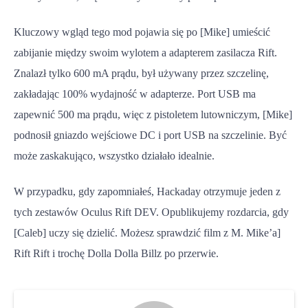
Kluczowy wgląd tego mod pojawia się po [Mike] umieścić
zabijanie między swoim wylotem a adapterem zasilacza Rift.
Znalazł tylko 600 mA prądu, był używany przez szczelinę,
zakładając 100% wydajność w adapterze. Port USB ma
zapewnić 500 ma prądu, więc z pistoletem lutowniczym, [Mike]
podnosił gniazdo wejściowe DC i port USB na szczelinie. Być
może zaskakująco, wszystko działało idealnie.
W przypadku, gdy zapomniałeś, Hackaday otrzymuje jeden z
tych zestawów Oculus Rift DEV. Opublikujemy rozdarcia, gdy
[Caleb] uczy się dzielić. Możesz sprawdzić film z M. Mike’a]
Rift Rift i trochę Dolla Dolla Billz po przerwie.