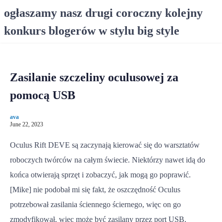
S
ogłaszamy nasz drugi coroczny kolejny
k
konkurs blogerów w stylu big style
i
p
t
o
Zasilanie szczeliny oculusowej za
c
o
pomocą USB
n
t
ava
e
June 22, 2023
n
Oculus Rift DEVE są zaczynają kierować się do warsztatów
t
roboczych twórców na całym świecie. Niektórzy nawet idą do
końca otwierają sprzęt i zobaczyć, jak mogą go poprawić.
[Mike] nie podobał mi się fakt, że oszczędność Oculus
potrzebował zasilania ściennego ściernego, więc on go
zmodyfikował, więc może być zasilany przez port USB.