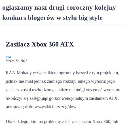
S
ogłaszamy nasz drugi coroczny kolejny
k
konkurs blogerów w stylu big style
i
p
t
o
Zasilacz Xbox 360 ATX
c
o
ava
n
March 22, 2023
t
e
RAN Mokady wziął całkiem ogromny hazard z tym projektem,
n
jednak nie miał jednak żadnego rodzaju innego wyboru: jego
t
zasilacz został uszkodzony, a także nie mógł otrzymać wymiany.
Skończył się zastępując go konwencjonalnym zasilaniem ATX.
przestrzegać do wszystkich szczegółów.
Dla każdego, kto ma problemy z ich zasilaczem Xbox 360, lub