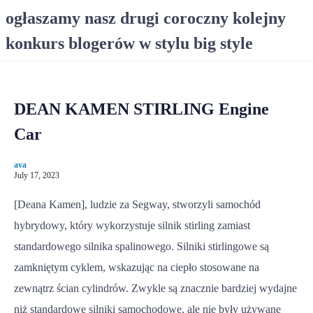
S
ogłaszamy nasz drugi coroczny kolejny
k
konkurs blogerów w stylu big style
i
p
t
o
DEAN KAMEN STIRLING Engine
c
o
Car
n
t
ava
e
July 17, 2023
n
[Deana Kamen], ludzie za Segway, stworzyli samochód
t
hybrydowy, który wykorzystuje silnik stirling zamiast
standardowego silnika spalinowego. Silniki stirlingowe są
zamkniętym cyklem, wskazując na ciepło stosowane na
zewnątrz ścian cylindrów. Zwykle są znacznie bardziej wydajne
niż standardowe silniki samochodowe, ale nie były używane