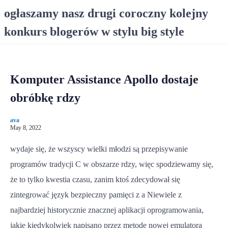
S
ogłaszamy nasz drugi coroczny kolejny
k
konkurs blogerów w stylu big style
i
p
t
o
Komputer Assistance Apollo dostaje
c
o
obróbkę rdzy
n
t
ava
e
May 8, 2022
n
wydaje się, że wszyscy wielki młodzi są przepisywanie
t
programów tradycji C w obszarze rdzy, więc spodziewamy się,
że to tylko kwestia czasu, zanim ktoś zdecydował się
zintegrować język bezpieczny pamięci z a Niewiele z
najbardziej historycznie znacznej aplikacji oprogramowania,
jakie kiedykolwiek napisano przez metodę nowej emulatora