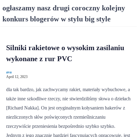
S
ogłaszamy nasz drugi coroczny kolejny
k
konkurs blogerów w stylu big style
i
p
t
o
Silniki rakietowe o wysokim zasilaniu
c
o
wykonane z rur PVC
n
t
ava
e
April 12, 2023
n
dla tak bardzo, jak zachwycamy rakiet, materiały wybuchowe, a
t
także inne szkodliwe rzeczy, nie stwierdziliśmy słowa o dziełach
[Richard Nakka]. On jest oryginalnym kołysaniem hakerów z
niezliczonych słów poświęconych rzemieślniczaniu
rzeczywiście przeniesienia bezpośrednio szybko szybko.
Jednym z jego znacznie bardziej fascynujących opracowuje, jest