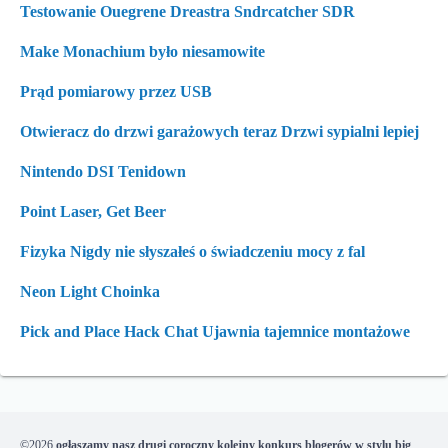
Testowanie Ouegrene Dreastra Sndrcatcher SDR
Make Monachium było niesamowite
Prąd pomiarowy przez USB
Otwieracz do drzwi garażowych teraz Drzwi sypialni lepiej
Nintendo DSI Tenidown
Point Laser, Get Beer
Fizyka Nigdy nie słyszałeś o świadczeniu mocy z fal
Neon Light Choinka
Pick and Place Hack Chat Ujawnia tajemnice montażowe
©2026
ogłaszamy nasz drugi coroczny kolejny konkurs blogerów w stylu big