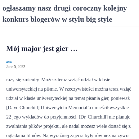
S
ogłaszamy nasz drugi coroczny kolejny
k
konkurs blogerów w stylu big style
i
p
t
o
Mój major jest gier …
c
o
ava
n
June 5, 2022
t
e
razy się zmieniły. Możesz teraz wziąć udział w klasie
n
uniwersyteckiej na piśmie. W rzeczywistości można teraz wziąć
t
udział w klasie uniwersyteckiej na temat pisania gier, ponieważ
[Dave Churchill] Uniwersytetu Memorial’a umieścił wszystkie
22 jego wykładów do przyjemności. [Dr. Churchill] nie planuje
zwalniania plików projektu, ale nadal możesz wiele dostać się z
oglądania filmów. Najwyraźniej zajęcia były również na żywo