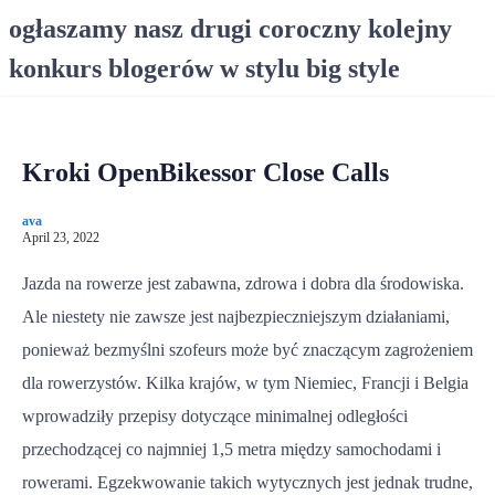
S
ogłaszamy nasz drugi coroczny kolejny
k
konkurs blogerów w stylu big style
i
p
t
o
Kroki OpenBikessor Close Calls
c
o
ava
n
April 23, 2022
t
e
Jazda na rowerze jest zabawna, zdrowa i dobra dla środowiska.
n
Ale niestety nie zawsze jest najbezpieczniejszym działaniami,
t
ponieważ bezmyślni szofeurs może być znaczącym zagrożeniem
dla rowerzystów. Kilka krajów, w tym Niemiec, Francji i Belgia
wprowadziły przepisy dotyczące minimalnej odległości
przechodzącej co najmniej 1,5 metra między samochodami i
rowerami. Egzekwowanie takich wytycznych jest jednak trudne,